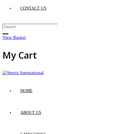
CONTACT US
View Basket
My Cart
HOME
ABOUT US