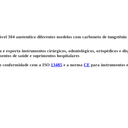
ável 304 austenítico diferentes modelos com carboneto de tungstênio
 e exporta instrumentos cirúrgicos, odontológicos, ortopédicos e di
entos de saúde e suprimentos hospitalares
 em conformidade com a ISO
13485
e a norma
CE
para instrumentos e